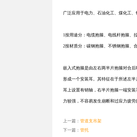
广泛应用于电力、石油化工、煤化工、
1按用途分：电缆抱箍、电线杆抱箍、
2按材质分：碳钢抱箍、不锈钢抱箍、
嵌入式抱箍是由左右两半片抱箍对合后
形成一个安装耳。其特征在于所述左半
耳上设置有销轴，右半片抱箍一端安装
力较强，不容易发生崩断和过应力疲劳
上一篇：
管道支吊架
下一篇：
管托