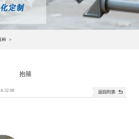
百科
>
抱箍
:32:00