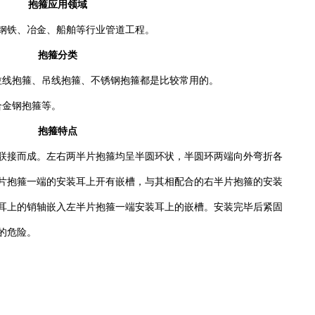
抱箍应用领域
钢铁、冶金、船舶等行业管道工程。
抱箍分类
拉线抱箍、吊线抱箍、不锈钢抱箍都是比较常用的。
合金钢抱箍等。
抱箍特点
联接而成。左右两半片抱箍均呈半圆环状，半圆环两端向外弯折各
片抱箍一端的安装耳上开有嵌槽，与其相配合的右半片抱箍的安装
耳上的销轴嵌入左半片抱箍一端安装耳上的嵌槽。安装完毕后紧固
的危险。