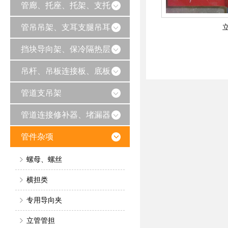
管廊、托座、托架、支托
管吊吊架、支耳支腿吊耳
挡块导向架、保冷隔热层
吊杆、吊板连接板、底板
管道支吊架
管道连接修补器、堵漏器
管件杂项
螺母、螺丝
横担类
专用导向夹
立管管担