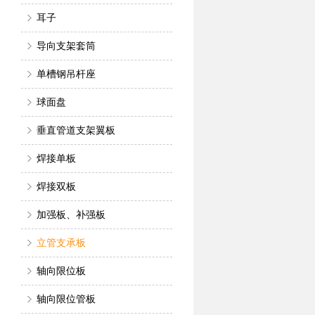
耳子
导向支架套筒
单槽钢吊杆座
球面盘
垂直管道支架翼板
焊接单板
焊接双板
加强板、补强板
立管支承板
轴向限位板
轴向限位管板