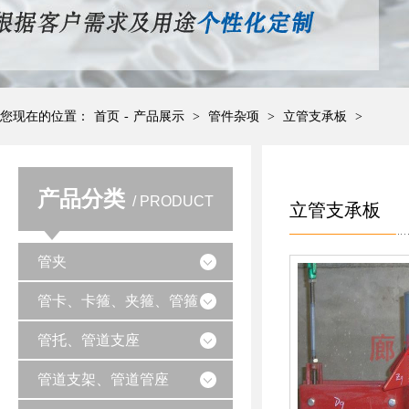
您现在的位置：
首页
-
产品展示
>
管件杂项
>
立管支承板
>
产品分类
/ PRODUCT
立管支承板
管夹
管卡、卡箍、夹箍、管箍
管托、管道支座
管道支架、管道管座